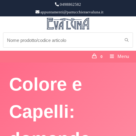
0498862582
appuntamenti@parrucchieraevaluna.it
Menu
0
Colore e
Capelli: