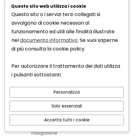
Soggetto coinvolto: Facebook Ireland Ltd
Questo sito web utilizza i cookie
Dati personali raccolti: Indirizzo Email, Nome,
Questo sito o i servizi terzi collegati si
Cookie e Dati di navigazione
avvalgono di cookie necessari al
Luogo del trattamento: Irlanda e USA
funzionamento ed utili alle finalità illustrate
Livello di protezione: questo soggetto
nel
documento informativo
. Se vuoi saperne
rispetta il regolamento GDPR
di più consulta la cookie policy.
Politica sulla privacy
Strumento per la disattivazione (Opt Out)
Per autorizzare il trattamento dei dati utilizza
6.7) Fruizione contenuti da piattaforme esterne:
i pulsanti sottostanti.
i seguenti servizi terzi permettono a
www.parrucchieraevaluna.it di incorporare
Personalizza
contenuti esterni (ad esempio video, font ecc.)
all'interno del sito web.
Solo essenziali
Vimeo Video
Soggetto coinvolto: Vimeo LLC
Accetta tutti i cookie
Dati personali raccolti: Cookie e Dati di
navigazione