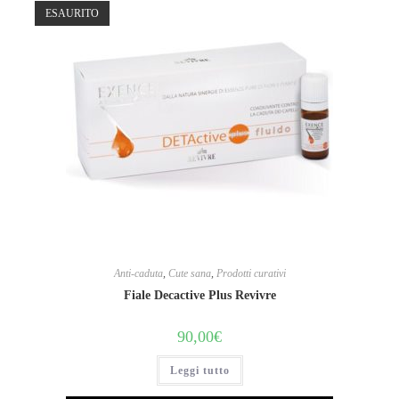
ESAURITO
Anti-caduta
,
Cute sana
,
Prodotti curativi
Fiale Decactive Plus Revivre
90,00
€
Leggi tutto