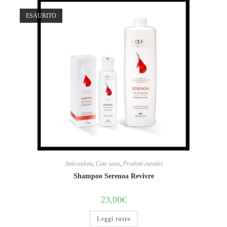
ESAURITO
Anti-caduta
,
Cute sana
,
Prodotti curativi
Shampoo Serenoa Revivre
23,00
€
Leggi tutto