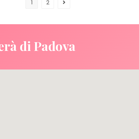
1
2
erà di Padova