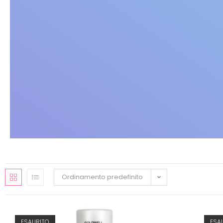
Ordinamento predefinito
ESAURITO
ESA