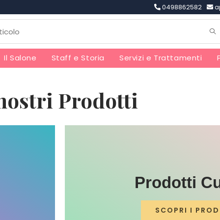
0498862582
a
Il Salone
Staff e Storia
Servizi e Trattamenti
 nostri Prodotti
Prodotti Cu
SCOPRI I PROD