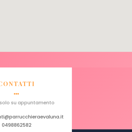
CONTATTI
e solo su appuntamento
i@parrucchieraevaluna.it
0498862582