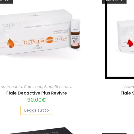
Anti-caduta
,
Cute sana
,
Prodotti curativi
Anti
Fiale Decactive Plus Revivre
Fiale 
90,00
€
Leggi tutto