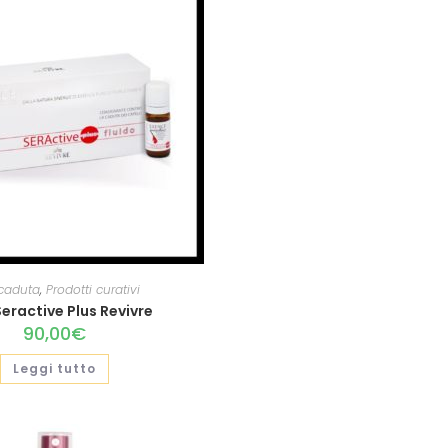
-caduta
,
Prodotti curativi
Seractive Plus Revivre
90,00
€
Leggi tutto