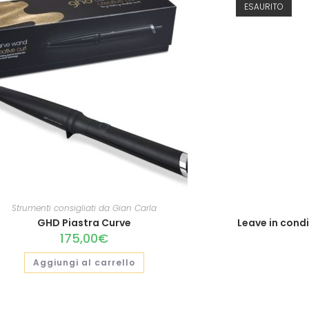
ESAURITO
Strumenti consigliati da Gian Carla
GHD Piastra Curve
Leave in cond
175,00
€
Aggiungi al carrello