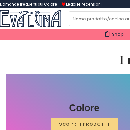
Domande frequenti sul Colore
Leggi le recensioni
Shop
I
Colore
SCOPRI I PRODOTTI