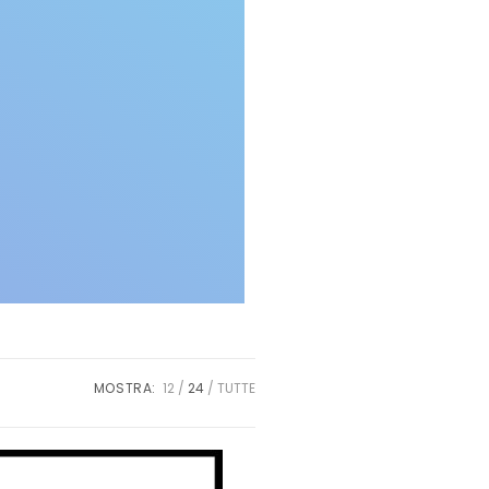
MOSTRA:
12
24
TUTTE