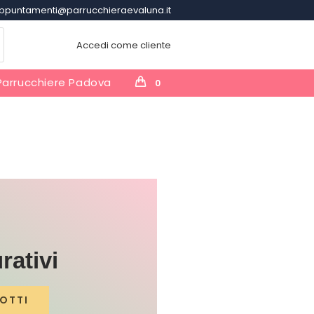
ppuntamenti@parrucchieraevaluna.it
Accedi come cliente
Parrucchiere Padova
0
rativi
OTTI